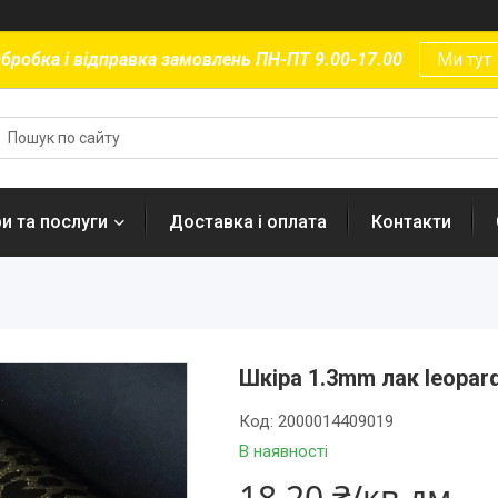
бробка і відправка замовлень ПН-ПТ 9.00-17.00
Ми тут
и та послуги
Доставка і оплата
Контакти
Шкіра 1.3mm лак leopard
Код:
2000014409019
В наявності
18,20 ₴/кв.дм