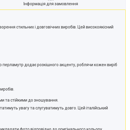
Інформація для замовлення
ворення стильних і довговічних виробів. Цей високоякісний
то перламутр додає розкішного акценту, роблячи кожен виріб
виробів.
ими та стійкими до зношування.
татимуть увагу та слугуватимуть довго. Цей італійський
викладати фото відповідно до оригінального кольору.