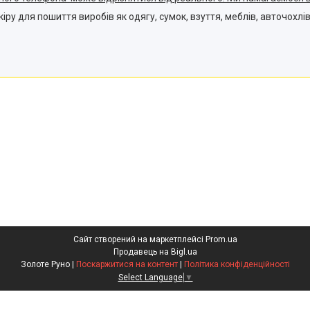
у для пошиття виробів як одягу, сумок, взуття, меблів, авточохлів,
Сайт створений на маркетплейсі
Prom.ua
Продавець на Bigl.ua
Золоте Руно |
Поскаржитися на контент
|
Політика конфіденційності
Select Language
▼