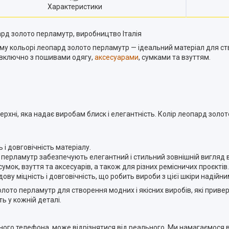
Характеристики
ард золото перламутр, виробництво Італія
ому кольорі леопард золото перламутр — ідеальний матеріал для ст
, включно з пошивами одягу,
аксесуарами
, сумками та взуттям.
ерхні, яка надає виробам блиск і елегантність. Колір леопард золо
ь і довговічність матеріалу.
о перламутр забезпечують елегантний і стильний зовнішній вигляд 
умок, взуття та аксесуарів, а також для різних ремісничих проєктів.
дову міцність і довговічність, що робить вироби з цієї шкіри надійн
лото перламутр для створення модних і якісних виробів, які привер
ть у кожній деталі.
ьного телефона може відрізнятися від реального. Ми намагаємося 