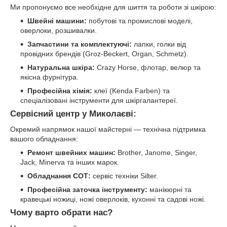
Ми пропонуємо все необхідне для шиття та роботи зі шкірою:
Швейні машини:
побутові та промислові моделі,
оверлоки, розшивалки.
Запчастини та комплектуючі:
лапки, голки від
провідних брендів (Groz-Beckert, Organ, Schmetz).
Натуральна шкіра:
Crazy Horse, флотар, велюр та
якісна фурнітура.
Професійна хімія:
клеї (Kenda Farben) та
спеціалізовані інструменти для шкіргалантереї.
Сервісний центр у Миколаєві:
Окремий напрямок нашої майстерні — технічна підтримка
вашого обладнання:
Ремонт швейних машин:
Brother, Janome, Singer,
Jack, Minerva та інших марок.
Обладнання СОТ:
сервіс техніки Silter.
Професійна заточка інструменту:
манікюрні та
кравецькі ножиці, ножі оверлоків, кухонні та садові ножі.
Чому варто обрати нас?