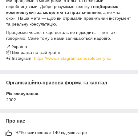
Ми працюємо з майстрами, ательє та великими
виробництвами. Добре розуміємо техніку і
підбираємо
комплектуючі за моделлю та призначенням
, а не «на
око». Наша мета — щоб ви отримали правильний інструмент
та реальну консультацію.
Працюємо чесно: якщо деталь не підходить — ми так і
говоримо. Саме тому з нами залишаються надовго.
📍 Україна
📦 Відправка по всій країні
📲 Instagram:
https://www.instagram.com/zolotoeryno/
Організаційно-правова форма та капітал
Рік заснування:
2002
Про нас
97% позитивних з 140 відгуків за рік