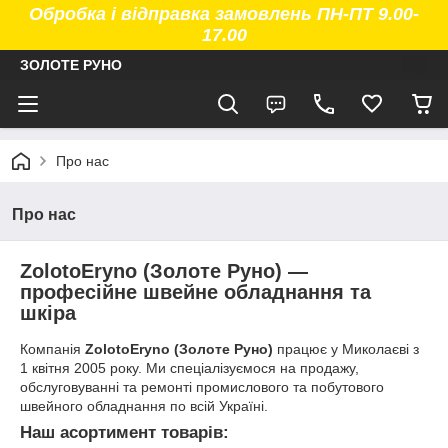
Обробка і відправка замовлень ПН-ПТ 9.00-
17.00
ЗОЛОТЕ РУНО
Про нас
Про нас
ZolotoEryno (Золоте Руно) —
професійне швейне обладнання та
шкіра
Компанія
ZolotoEryno (Золоте Руно)
працює у Миколаєві з
1 квітня 2005 року. Ми спеціалізуємося на продажу,
обслуговуванні та ремонті промислового та побутового
швейного обладнання по всій Україні.
Наш асортимент товарів: