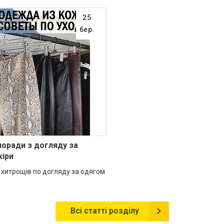
25
бер.
поради з догляду за
кіри
 хитрощів по догляду за одягом
Всі статті розділу