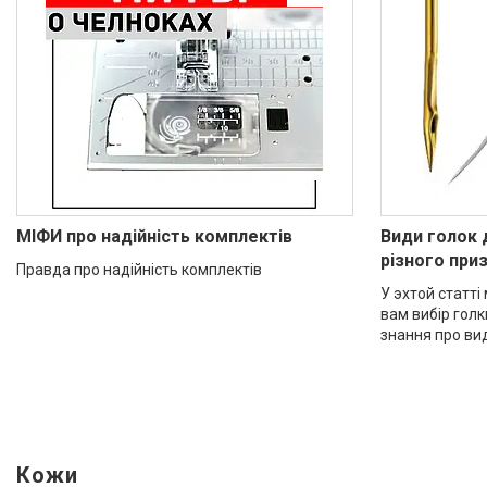
МІФИ про надійність комплектів
Види голок
різного при
Правда про надійність комплектів
У эхтой статт
вам вибір гол
знання про вид
Кожи