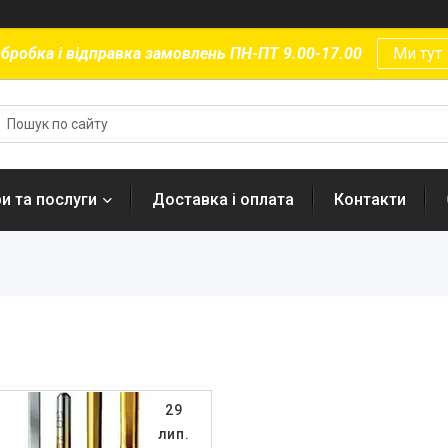
бробка і відправка замовлень ПН-ПТ 9.00-17.00
Ми тут
и та послуги
Доставка і оплата
Контакти
29
лип.