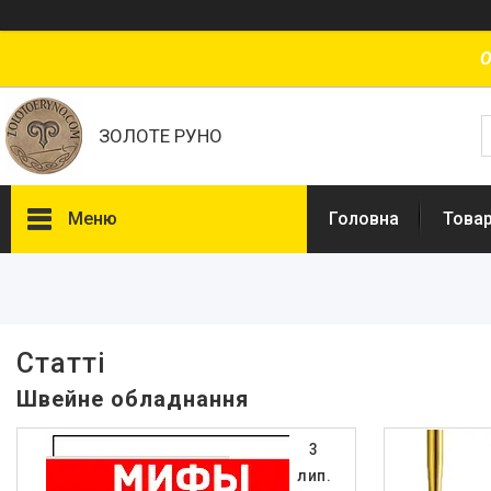
О
ЗОЛОТЕ РУНО
Меню
Головна
Товар
Товари та послуги
Доставка і оплата
Про нас
Статті
Відгуки
Швейне обладнання
3
лип.