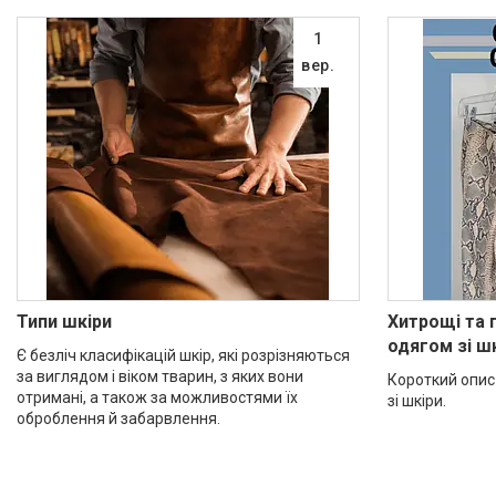
1
вер.
Типи шкіри
Хитрощі та 
одягом зі ш
Є безліч класифікацій шкір, які розрізняються
за виглядом і віком тварин, з яких вони
Короткий опис
отримані, а також за можливостями їх
зі шкіри.
оброблення й забарвлення.