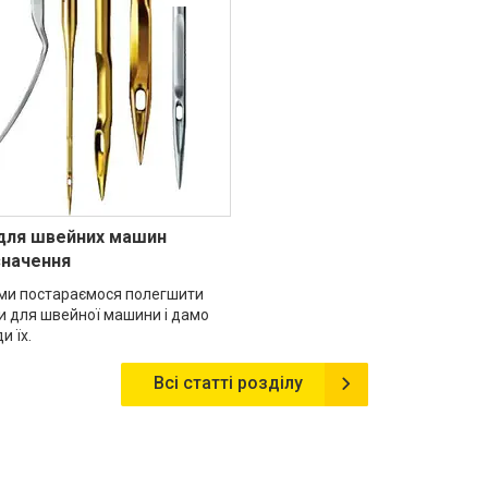
 для швейних машин
значення
і ми постараємося полегшити
ки для швейної машини і дамо
и їх.
Всі статті розділу