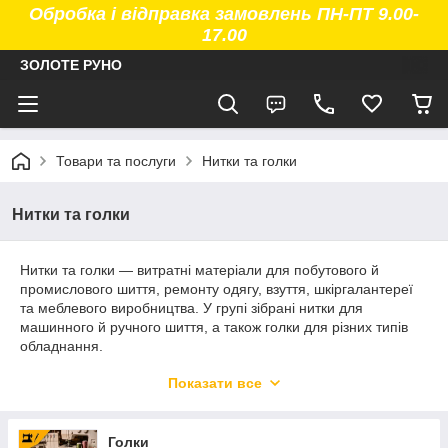
Обробка і відправка замовлень ПН-ПТ 9.00-
17.00
ЗОЛОТЕ РУНО
Товари та послуги
Нитки та голки
Нитки та голки
Нитки та голки — витратні матеріали для побутового й
промислового шиття, ремонту одягу, взуття, шкіргалантереї
та меблевого виробництва. У групі зібрані нитки для
машинного й ручного шиття, а також голки для різних типів
обладнання.
Є поліестерові, армовані, вощені, капронові та мішкозашивні
Показати все
нитки для тканини, трикотажу, натуральної шкіри й технічних
матеріалів. Для ручної роботи доступні вощені нитки та голки
для шкіри.
Голки