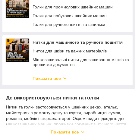
Також у наявності побутові й промислові голки Groz-Beckert,
Голки для промислових швейних машин
Schmetz, ORGAN, системи для оверлоків, плоскошовних і
мішкозашивних машин, набори та ручні голки.
Голки для побутових швейних машин
Голки для ручного шиття та шпильки
Нитки для машинного та ручного пошиття
Нитки для шкіри та важких матеріалів
Мішкозашивальні нитки для зашивання мішків та
прошивки документів
Вощені нитки для шкіри та ручного шиття
Показати все
Нитки для шиття тканин
Нитки для оверлоків
Де використовуються нитки та голки
Нитки та голки застосовуються у швейних цехах, ательє,
майстернях з ремонту одягу та взуття, виробництві сумок,
ременів, меблів і шкіргалантереї. Окремі види підходять для
мішкозашивних машин, прошивки документів, ручного шиття
шкіри та роботи з технічними тканинами.
Показати все