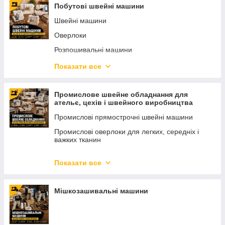
побутові та промислові швейні машини, оверлоки,
Побутові швейні машини
розпошивальні машини, мішкозашивальне й розкрійне
Швейні машини
обладнання, електроприводи, мастила, запчастини та
комплектуючі.
Оверлоки
Ми допоможемо підібрати обладнання з урахуванням типу
Розпошивальні машини
матеріалу, обсягів роботи, необхідних операцій і бюджету.
Лапки та аксесуари
Показати все
Доставка виконується по всій Україні.
Запчастини
Промислове швейне обладнання для
ательє, цехів і швейного виробництва
Промислові прямострочні швейні машини
Промислові оверлоки для легких, середніх і
важких тканин
Промислові розпошивальні машини
(плоскошовні) для трикотажу та еластичних
Показати все
тканин
Спеціальні промислові швейні машини для
професійного виробництва
Мішкозашивальні машини