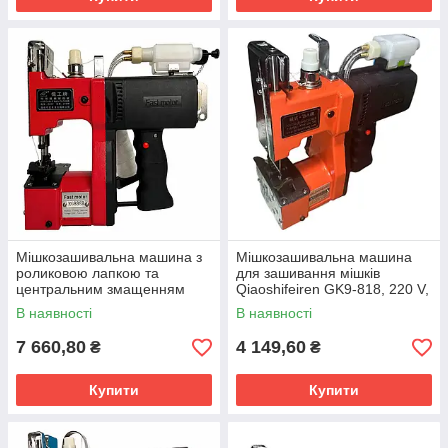
Мішкозашивальна машина з
Мішкозашивальна машина
роликовою лапкою та
для зашивання мішків
центральним змащенням
Qiaoshifeiren GK9-818, 220 V,
Rugong RG888R-Oiler-Roller
210W
В наявності
В наявності
7 660,80
4 149,60
₴
₴
Купити
Купити