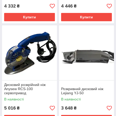
4 332
4 446
₴
₴
Купити
Купити
Дисковий розкрійний ніж
Anysew RCS-100
Розкривний дисковий ніж
сервопривод
Lejiang YJ-50
В наявності
В наявності
5 016
3 648
₴
₴