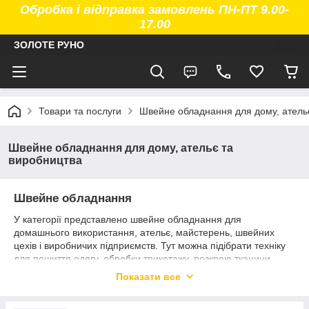
Обробка і відправка замовлень ПН-ПТ 9.00-
17.00
ЗОЛОТЕ РУНО
Товари та послуги
Швейне обладнання для дому, атель
Швейне обладнання для дому, ательє та
виробництва
Швейне обладнання
У категорії представлено швейне обладнання для
домашнього використання, ательє, майстерень, швейних
цехів і виробничих підприємств. Тут можна підібрати техніку
для пошиття одягу, обробки трикотажу, розкрою тканини,
зашивання мішків, ремонту виробів та виконання спеціальних
Показати все
швейних операцій.
У каталозі інтернет-магазину «Золоте Руно» представлені