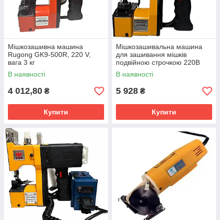
Мішкозашивна машина
Мішкозашивальна машина
Rugong GK9-500R, 220 V,
для зашивання мішків
вага 3 кг
подвійною строчкою 220В
GK9-660
В наявності
В наявності
4 012,80
5 928
₴
₴
Купити
Купити