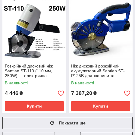
Розкрійний дисковий ніж
Ніж дисковий розкрійний
Santian ST-110 (110 мм,
акумуляторний Santian ST-
250W) — електрична
P125B для тканини та
розкрійна машина, Миколаїв
розкрою матеріалів
В наявності
В наявності
4 446
7 387,20
₴
₴
Купити
Купити
Показати ще