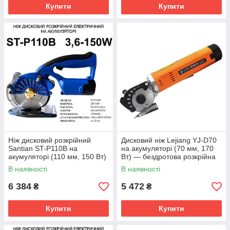
Купити
Купити
Ніж дисковий розкрійний
Дисковий ніж Lejiang YJ-D70
Santian ST-P110B на
на акумуляторі (70 мм, 170
акумуляторі (110 мм, 150 Вт)
Вт) — бездротова розкрійна
машина з двома АКБ
В наявності
В наявності
6 384
5 472
₴
₴
Купити
Купити