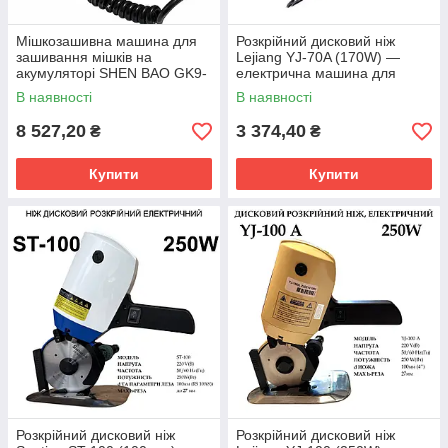
Мішкозашивна машина для
Розкрійний дисковий ніж
зашивання мішків на
Lejiang YJ-70A (170W) —
акумуляторі SHEN BAO GK9-
електрична машина для
900
тканини та шкіри, висота
В наявності
В наявності
крою 27 мм, Миколаїв
8 527,20
3 374,40
₴
₴
Купити
Купити
Розкрійний дисковий ніж
Розкрійний дисковий ніж