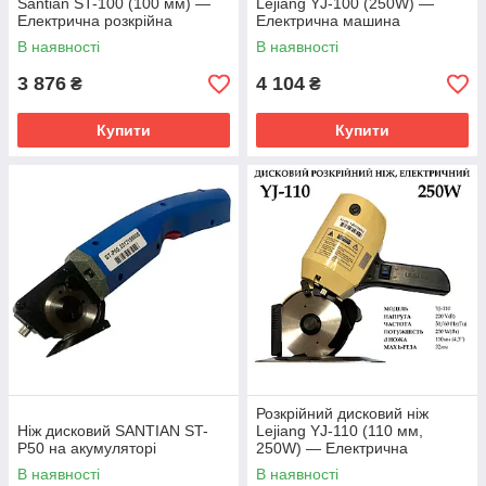
Santian ST-100 (100 мм) —
Lejiang YJ-100 (250W) —
Електрична розкрійна
Електрична машина
машина, 250W
пересувного типу
В наявності
В наявності
3 876
4 104
₴
₴
Купити
Купити
Розкрійний дисковий ніж
Ніж дисковий SANTIAN ST-
Lejiang YJ-110 (110 мм,
P50 на акумуляторі
250W) — Електрична
машина пересувного типу
В наявності
В наявності