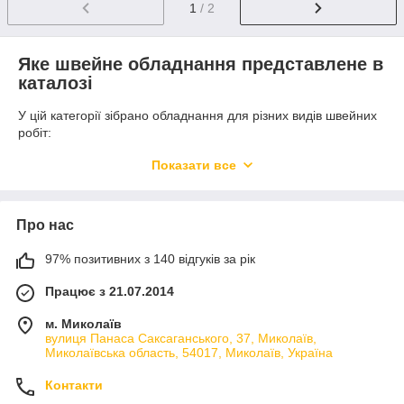
1
/ 2
Яке швейне обладнання представлене в
каталозі
У цій категорії зібрано обладнання для різних видів швейних
робіт:
побутові швейні машини;
Показати все
промислові швейні машини;
промислові та побутові оверлоки;
Про нас
розпошивальні машини;
мішкозашивальні машини;
97% позитивних з 140 відгуків за рік
розкрійні ножі та машини;
Працює з 21.07.2014
серводвигуни й електроприводи;
м. Миколаїв
мастила для швейного обладнання;
вулиця Панаса Саксаганського, 37, Миколаїв,
запчастини та комплектуючі;
Миколаївська область, 54017, Миколаїв, Україна
швейне обладнання, що було у використанні.
Контакти