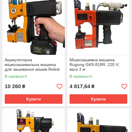
Акумуляторна
Мішкозашивна машина
мішкозашивальна машина
Rugong GK9-818R, 220 V,
для зашивання мішків Relink
вага 3 кг
RG-890D-36V
В наявності
В наявності
10 260
4 817,64
₴
₴
Купити
Купити