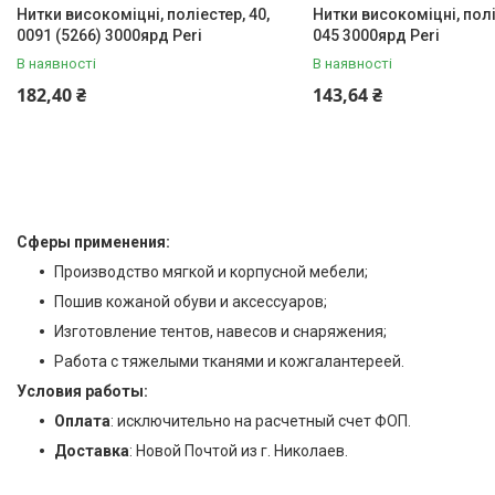
Нитки високоміцні, поліестер, 40,
Нитки високоміцні, полі
0091 (5266) 3000ярд Peri
045 3000ярд Peri
В наявності
В наявності
182,40 ₴
143,64 ₴
Сферы применения:
Производство мягкой и корпусной мебели;
Пошив кожаной обуви и аксессуаров;
Изготовление тентов, навесов и снаряжения;
Работа с тяжелыми тканями и кожгалантереей.
Условия работы:
Оплата
: исключительно на расчетный счет ФОП.
Доставка
: Новой Почтой из г. Николаев.