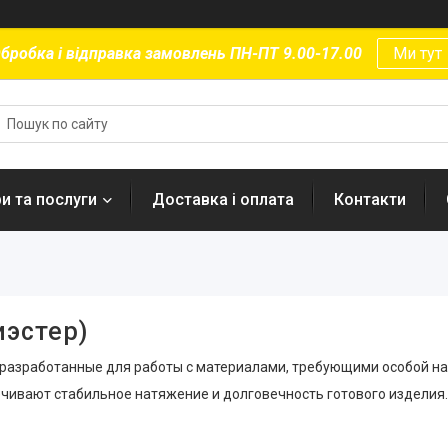
бробка і відправка замовлень ПН-ПТ 9.00-17.00
Ми тут
и та послуги
Доставка і оплата
Контакти
иэстер)
 разработанные для работы с материалами, требующими особой н
печивают стабильное натяжение и долговечность готового изделия