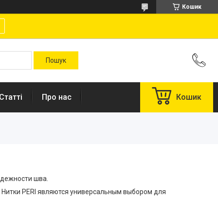
Кошик
Статті
Про нас
Кошик
адежности шва.
. Нитки PERI являются универсальным выбором для