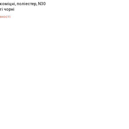
коміцні, поліестер, N30
ri чорні
вності
962-10-68