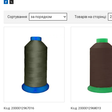
Peri
4
Товари та послуги
Доставка і оплата
Про нас
Відгуки
2000012967016
2000012968013