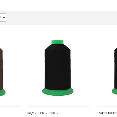
2000012965012
200001