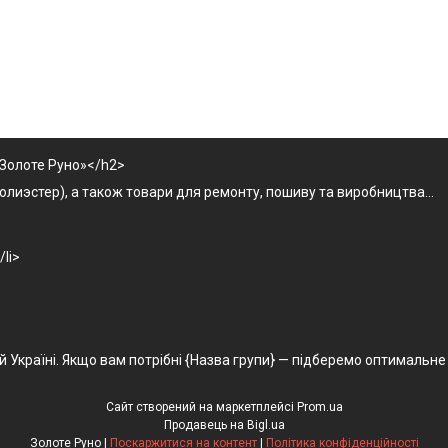
«Золоте Руно»</h2>
олиэстер), а також товари для ремонту, пошиву та виробництва...
li>
Україні. Якщо вам потрібні {Назва групи} — підберемо оптимальне 
Сайт створений на маркетплейсі
Prom.ua
Продавець на Bigl.ua
Золоте Руно |
Поскаржитися на контент
|
Політика конфіденційності