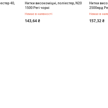
естер 40,
Нитки високоміцні, поліестер, N20
Нитки висо
1500 Peri чорні
2500ярд Pe
Немає в наявності
Немає в ная
+380 (67) 962-10-68
+380 (67) 
143,64 ₴
157,32 ₴