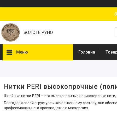
О
ЗОЛОТЕ РУНО
Меню
Головна
Товар
Фільтри
Ціна
Нитки PERI высокопрочные (пол
Наявність
Швейные нитки
PERI
— это высокопрочные полиэстеровые нити,
В наявності
2
Благодаря своей структуре и качественному составу, они обес
профессионального производства и мастерских.
Виробник