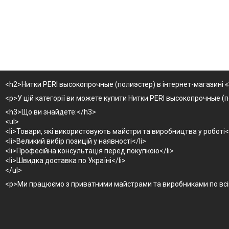
<h2>Нитки PERI высокопрочные (полиэстер) в інтернет-магазині 
<p>У цій категорії ви можете купити Нитки PERI высокопрочные (п
<h3>Що ви знайдете:</h3>
<ul>
<li>Товари, які використовують майстри та виробництва у роботі</
<li>Великий вибір позицій у наявності</li>
<li>Професійна консультація перед покупкою</li>
<li>Швидка доставка по Україні</li>
</ul>
<p>Ми працюємо з приватними майстрами та виробниками по всій 