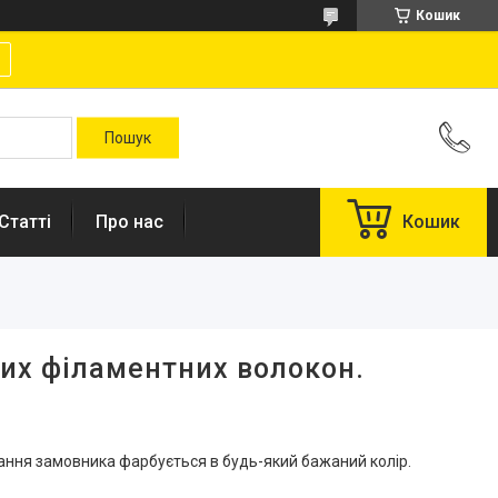
Кошик
Статті
Про нас
Кошик
них філаментних волокон.
ажання замовника фарбується в будь-який бажаний колір.