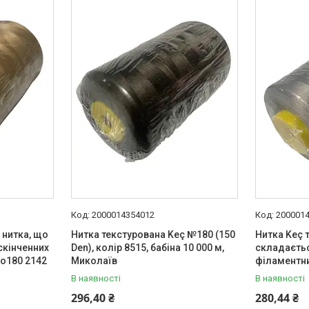
2000014354012
200001
 нитка, що
Нитка текстурована Keç №180 (150
Нитка Keç 
скінченних
Den), колір 8515, бабіна 10 000 м,
складаєтьс
o180 2142
Миколаїв
філаментн
В наявності
В наявності
296,40 ₴
280,44 ₴