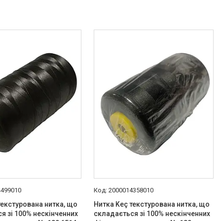
4499010
2000014358010
текстурована нитка, що
Нитка Keç текстурована нитка, що
я зі 100% нескінченних
складається зі 100% нескінченних