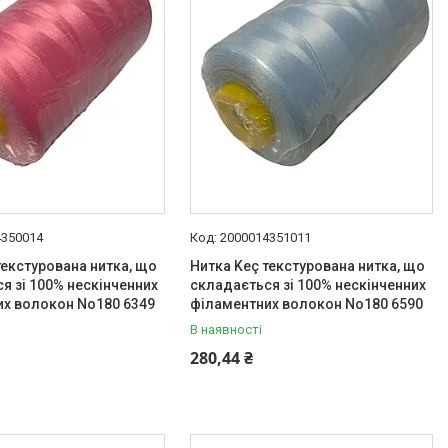
4350014
2000014351011
текстурована нитка, що
Нитка Keç текстурована нитка, що
я зі 100% нескінченних
складається зі 100% нескінченних
их волокон No180 6349
філаментних волокон No180 6590
В наявності
280,44 ₴