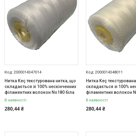
2000014347014
2000014348011
Нитка Keç текстурована нитка, що
Нитка Keç текстурована
складається зі 100% нескінченних
складається зі 100% не
філаментних волокон No180 біла
філаментних волокон N
В наявності
В наявності
280,44 ₴
280,44 ₴