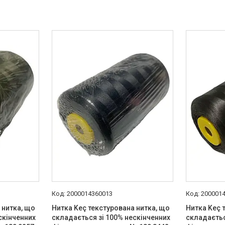
2000014360013
200001
 нитка, що
Нитка Keç текстурована нитка, що
Нитка Keç 
скінченних
складається зі 100% нескінченних
складаєтьс