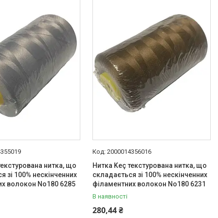
4355019
2000014356016
текстурована нитка, що
Нитка Keç текстурована нитка, що
я зі 100% нескінченних
складається зі 100% нескінченних
их волокон No180 6285
філаментних волокон No180 6231
В наявності
280,44 ₴