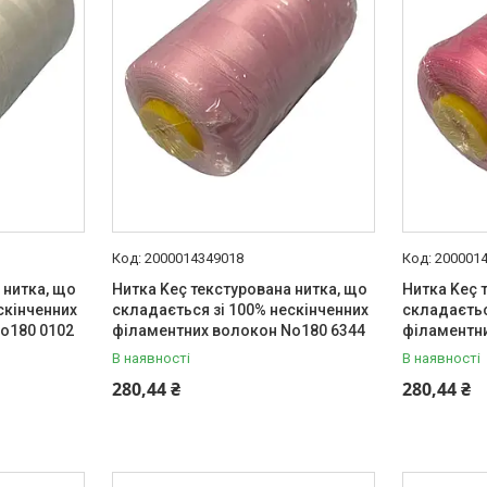
2000014349018
200001
 нитка, що
Нитка Keç текстурована нитка, що
Нитка Keç 
скінченних
складається зі 100% нескінченних
складаєтьс
o180 0102
філаментних волокон No180 6344
філаментн
В наявності
В наявності
280,44 ₴
280,44 ₴