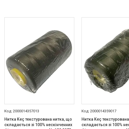
2000014357013
2000014359017
Нитка Keç текстурована нитка, що
Нитка Keç текстурована
складається зі 100% нескінченних
складається зі 100% не