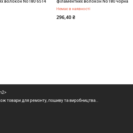
их волокон No180 6514
філаментних волокон No180 чорна
Немає в наявності
+380 (67) 962-10-68
296,40 ₴
/h2>
акож товари для ремонту, пошиву та виробництва...