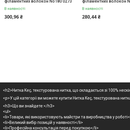
філаментних волокон No180 0273
філаментних волокон N
В наявності
В наявності
300,96 ₴
280,44 ₴
<h2>Нитка Keç, текстурована нитка, що складається зі 100% неск
<p>У цій категорії ви можете купити Нитка Keç, текстурована нит
<h3>Що ви знайдете:</h3>
<ul>
<li>Товари, які використовують майстри та виробництва у роботі</
<li>Великий вибір позицій у наявності</li>
<li>Професійна консультація перед покупкою</li>