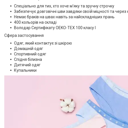
turip
14
Спеціально для тих, хто хоче м'яку та зручну строчку
Забезпечує довговічні шви завдяки своїй міцності та через 
Немає браків на швах навіть за найскладніших прань
400 кольорів на складі
Володар Сертифікату OEKO-TEX 100 класу I
Товари та послуги
Сфера застосування
Доставка і оплата
Одяг, який контактує зі шкірою
Домашній одяг
Про нас
Спортивний одяг
Спідня білизна
Відгуки
Дитячий одяг
Купальники