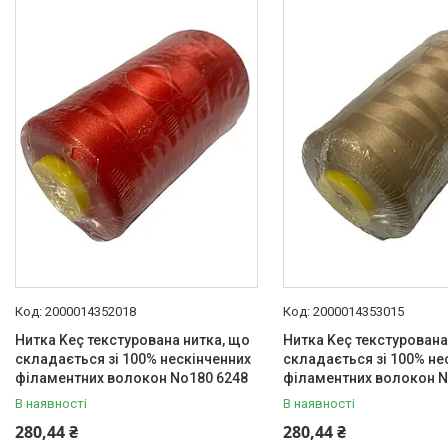
2000014352018
2000014353015
Нитка Keç текстурована нитка, що
Нитка Keç текстурована
складається зі 100% нескінченних
складається зі 100% не
філаментних волокон No180 6248
філаментних волокон N
В наявності
В наявності
280,44 ₴
280,44 ₴