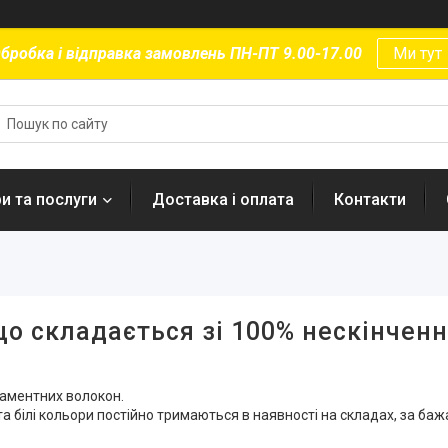
бробка і відправка замовлень ПН-ПТ 9.00-17.00
Ми тут
и та послуги
Доставка і оплата
Контакти
що складається зі 100% нескінчен
ламентних волокон.
 та білі кольори постійно тримаються в наявності на складах, за б