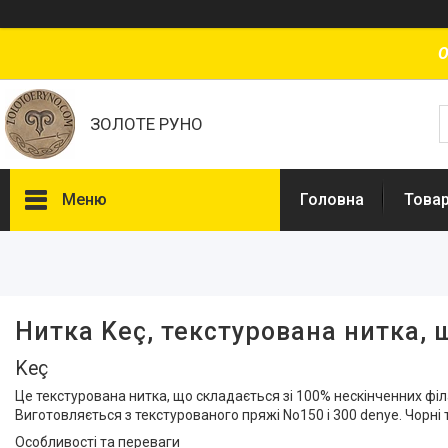
О
ЗОЛОТЕ РУНО
Меню
Головна
Товар
Фільтри
Ціна
Нитка Keç, текстурована нитка, 
Наявність
Keç
В наявності
14
Це текстурована нитка, що складається зі 100% нескінченних фі
Виготовляється з текстурованого пряжі No150 і 300 denye. Чорні
Виробник
Особливості та переваги