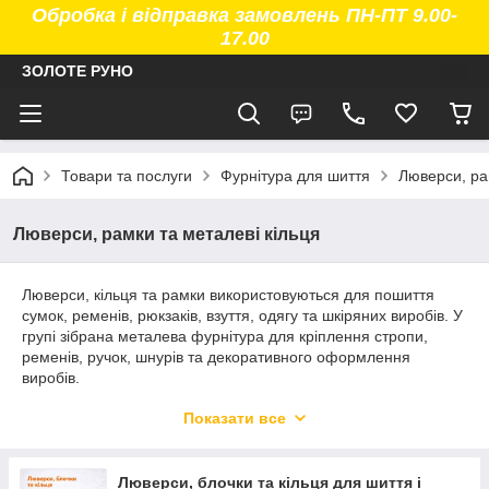
Обробка і відправка замовлень ПН-ПТ 9.00-
17.00
ЗОЛОТЕ РУНО
Товари та послуги
Фурнітура для шиття
Люверси, ра
Люверси, рамки та металеві кільця
Люверси, кільця та рамки використовуються для пошиття
сумок, ременів, рюкзаків, взуття, одягу та шкіряних виробів. У
групі зібрана металева фурнітура для кріплення стропи,
ременів, ручок, шнурів та декоративного оформлення
виробів.
У наявності люверси, блочки, кільця, півкільця, рамки та
Показати все
регулятори різних розмірів і типів для роботи зі шкірою,
тканиною та технічними матеріалами.
Категорія підходить для ательє, майстерень, виробництва
Люверси, блочки та кільця для шиття і