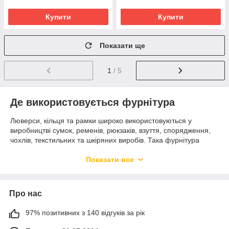
Купити
Купити
Показати ще
1
/ 5
Де використовується фурнітура
Люверси, кільця та рамки широко використовуються у
виробництві сумок, ременів, рюкзаків, взуття, спорядження,
чохлів, текстильних та шкіряних виробів. Така фурнітура
допомагає надійно закріплювати стропу, ремені, ручки та
декоративні елементи.
Показати все
Яка фурнітура є в групі
У категорії представлені:
Про нас
люверси;
97% позитивних з 140 відгуків за рік
блочки;