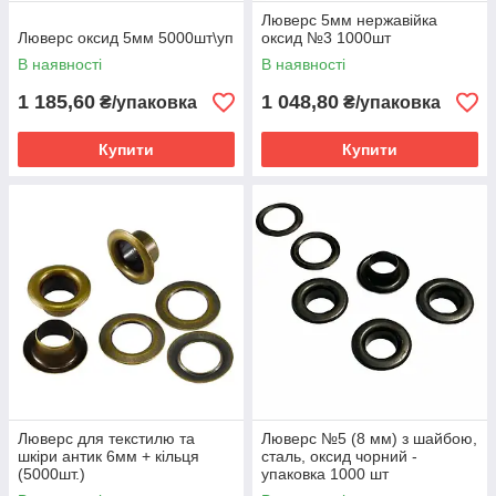
Люверс 5мм нержавійка
Люверс оксид 5мм 5000шт\уп
оксид №3 1000шт
В наявності
В наявності
1 185,60
1 048,80
₴/упаковка
₴/упаковка
Купити
Купити
Люверс для текстилю та
Люверс №5 (8 мм) з шайбою,
шкіри антик 6мм + кільця
сталь, оксид чорний -
(5000шт.)
упаковка 1000 шт