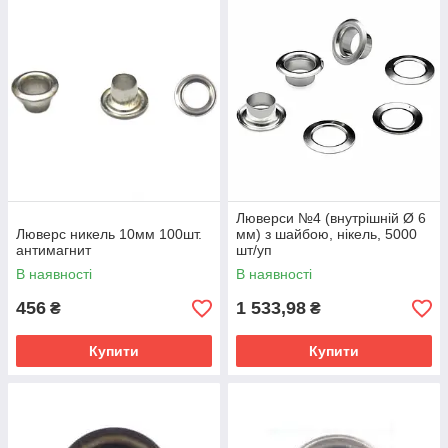
Люверси №4 (внутрішній Ø 6
Люверс никель 10мм 100шт.
мм) з шайбою, нікель, 5000
антимагнит
шт/уп
В наявності
В наявності
456
1 533,98
₴
₴
Купити
Купити