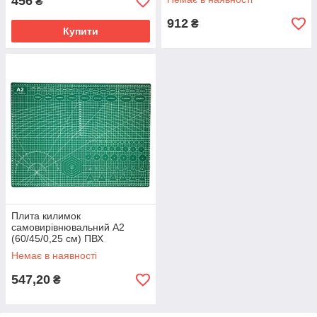
456
₴
912
₴
Купити
Плита килимок
самовирівнювальний А2
(60/45/0,25 см) ПВХ
Немає в наявності
547,20
₴