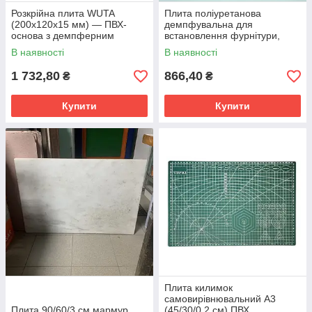
Розкрійна плита WUTA
Плита поліуретанова
(200x120x15 мм) — ПВХ-
демпфувальна для
основа з демпферним
встановлення фурнітури,
шаром шкіри
врубки та крою 10x10x2 см
В наявності
В наявності
1 732,80
866,40
₴
₴
Купити
Купити
Плита килимок
самовирівнювальний А3
Плита 90/60/3 см мармур
(45/30/0,2 см) ПВХ