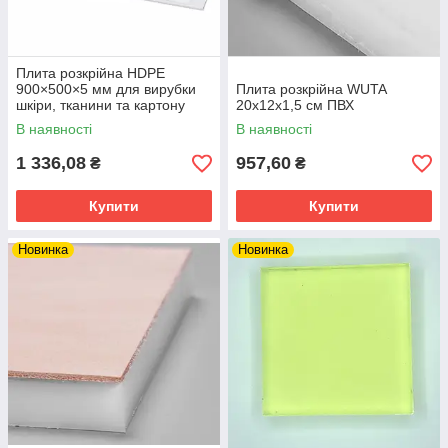
Плита розкрійна HDPE
900×500×5 мм для вирубки
Плита розкрійна WUTA
шкіри, тканини та картону
20x12х1,5 см ПВХ
В наявності
В наявності
1 336,08
957,60
₴
₴
Купити
Купити
Новинка
Новинка