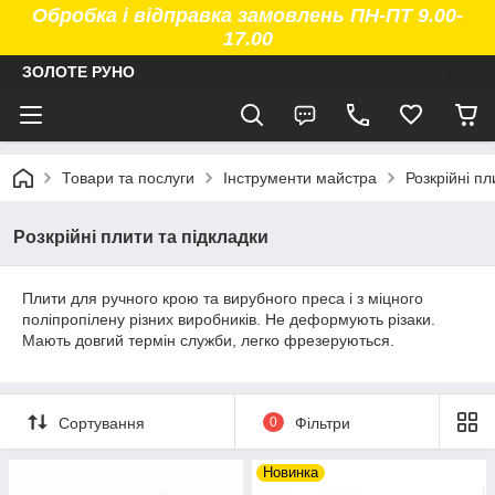
Обробка і відправка замовлень ПН-ПТ 9.00-
17.00
ЗОЛОТЕ РУНО
Товари та послуги
Інструменти майстра
Розкрійні пл
Розкрійні плити та підкладки
Плити для
ручного крою та
вирубного преса і з міцного
поліпропілену різних виробників. Не деформують різаки.
Мають довгий термін служби, легко фрезеруються.
Сортування
0
Фільтри
Новинка