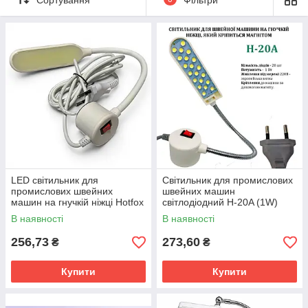
домашніх майстерень.
LED світильник для
Світильник для промислових
промислових швейних
швейних машин
машин на гнучкій ніжці Hotfox
світлодіодний H-20A (1W)
H-36A-COB
HOTFOX
В наявності
В наявності
256,73
273,60
₴
₴
Купити
Купити