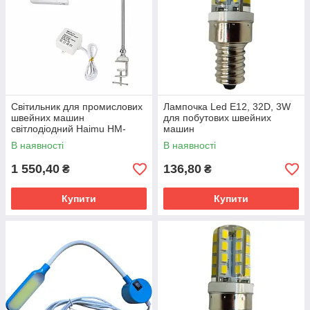
Світильник для промислових
Лампочка Led Е12, 32D, 3W
швейних машин
для побутових швейних
світлодіодний Haimu HM-
машин
98ТS LED (40Led)
В наявності
В наявності
1 550,40
136,80
₴
₴
Купити
Купити