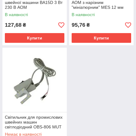
швейної машини BA15D 3 Вт
AOM з нарізним
230 В AOM
"мініатюрним" MES 12 мм
цоколем для побутових
В наявності
В наявності
швейних машин
127,68
95,76
₴
₴
Купити
Купити
Світильник для промислових
швейних машин
світлодіодний OBS-806 MUT
Немає в наявності