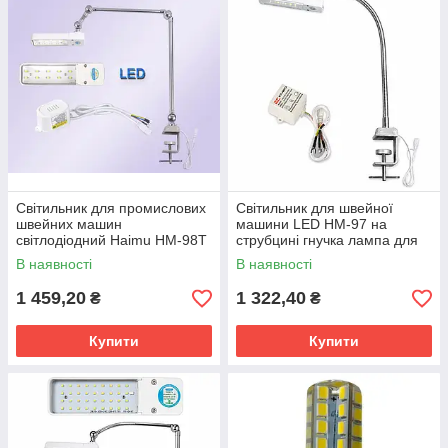
Світильник для промислових
Світильник для швейної
швейних машин
машини LED HM-97 на
світлодіодний Haimu HM-98Т
струбцині гнучка лампа для
LED (10Led) + БАЖКА
підсвітки робочої зони
В наявності
В наявності
1 459,20
1 322,40
₴
₴
Купити
Купити