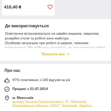
410,40
₴
Де використовується
Освітлення встановлюється на швейні машини, оверлоки,
розкрійні столи та робочі зони майстра.
Особливо актуальне при роботі зі шкірою, темними
матеріалами або дрібними деталями, де стандартного світла
недостатньо.
Показати все
Вентилятори використовуються для охолодження двигунів
або створення комфортних умов у робочій зоні.
Переваги
Про нас
LED-світильники дають рівномірне світло без мерехтіння та
97% позитивних з 140 відгуків за рік
не нагріваються при тривалій роботі.
Гнучка «гусяча шия» дозволяє точно направити світло в
Працює з 21.07.2014
потрібну точку.
Магнітне або механічне кріплення спрощує встановлення без
м. Миколаїв
доопрацювань.
вулиця Панаса Саксаганського, 37, Миколаїв,
Змінні лампи дозволяють швидко підібрати потрібний формат
Миколаївська область, 54017, Миколаїв, Україна
під конкретний патрон.