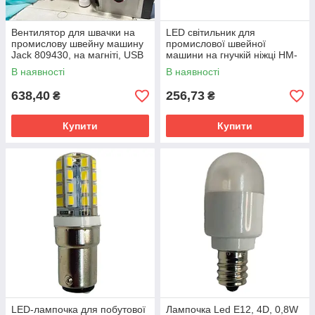
Вентилятор для швачки на
LED світильник для
промислову швейну машину
промислової швейної
Jack 809430, на магніті, USB
машини на гнучкій ніжці HM-
(охолодження оператора)
36A-5V-COB 4W 220V
В наявності
В наявності
HAOMA
638,40
256,73
₴
₴
Купити
Купити
LED-лампочка для побутової
Лампочка Led Е12, 4D, 0,8W