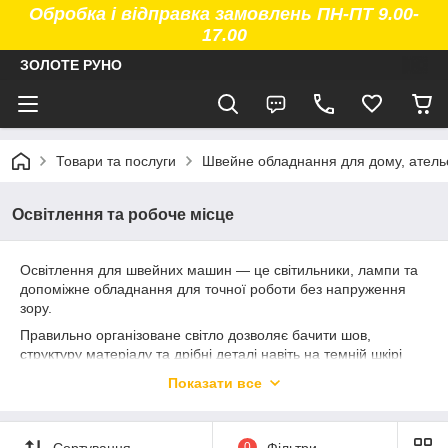
Обробка і відправка замовлень ПН-ПТ 9.00-
17.00
ЗОЛОТЕ РУНО
Товари та послуги
Швейне обладнання для дому, атель
Освітлення та робоче місце
Освітлення для швейних машин — це світильники, лампи та
допоміжне обладнання для точної роботи без напруження
зору.
Правильно організоване світло дозволяє бачити шов,
структуру матеріалу та дрібні деталі навіть на темній шкірі
або тканині.
Показати все
У цій групі зібрані LED-світильники, змінні лампи та
портативні вентилятори для швейного обладнання.
Рішення підходять як для промислових машин, так і для
Сортування
0
Фільтри