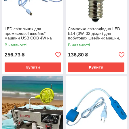
LED світильник для
Лампочка світлодіодна LED
промислової швейної
E14 (3W, 32 діоди) для
машини USB COB 4W на
побутових швейних машин,
гнучкій ніжці HAOMA HM-36A-
цоколь SES 14 мм (міньйон)
В наявності
В наявності
5V-COB
256,73
136,80
₴
₴
Купити
Купити