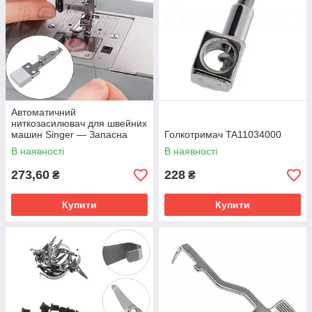
Автоматичний
ниткозасилювач для швейних
машин Singer — Запасна
Голкотримач TA11034000
частина #N416190201 (для
В наявності
В наявності
моделей 3321, 3323, 4411,
4423)
273,60
228
₴
₴
Купити
Купити