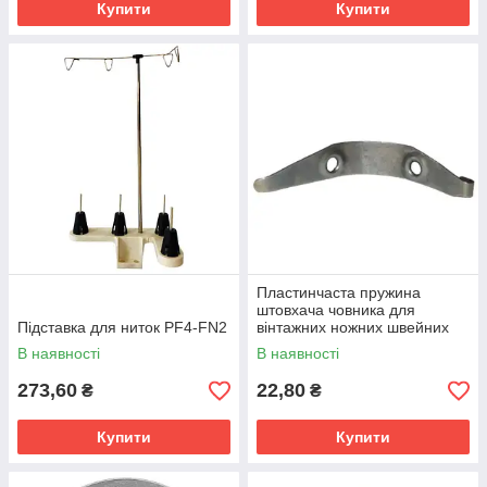
Купити
Купити
Пластинчаста пружина
штовхача човника для
Підставка для ниток PF4-FN2
вінтажних ножних швейних
машин (Подольськ, Singer) —
В наявності
В наявності
купити в Миколаєві
273,60
22,80
₴
₴
Купити
Купити