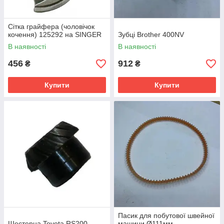
Сітка грайфера (чоловічок
кочення) 125292 на SINGER
Зубці Brother 400NV
В наявності
В наявності
456
912
₴
₴
Купити
Купити
Пасик для побутової швейної
Шестерна Toyota RS200
машини Ø111мм