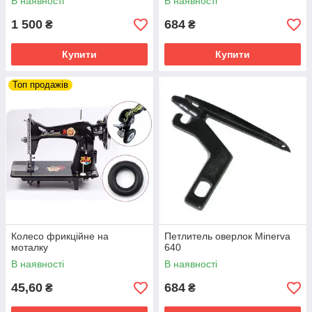
В наявності
В наявності
1 500
684
₴
₴
Купити
Купити
Топ продажів
Колесо фрикційне на
Петлитель оверлок Minerva
моталку
640
В наявності
В наявності
45,60
684
₴
₴