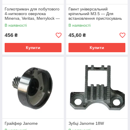
Голкотримач для побутового
Гвинт універсальний
4-ниткового оверлока
кріпильний M3.5 — Для
Minerva, Veritas, Merrylock —
встановлення пристосувань
купити в Миколаєві, доставка
на швейні машини та
В наявності
В наявності
по Україні
оверлоки
456
45,60
₴
₴
Купити
Купити
Грайфер Janome
Зубці Janome 18W