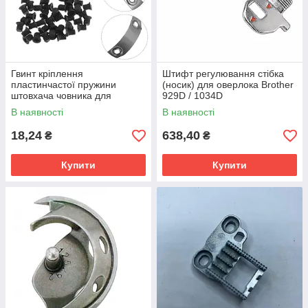
Гвинт кріплення
Штифт регулювання стібка
пластинчастої пружини
(носик) для оверлока Brother
штовхача човника для
929D / 1034D
швейних машин Подольськ,
В наявності
В наявності
Singer — купити в Миколаєві
18,24
638,40
₴
₴
Купити
Купити