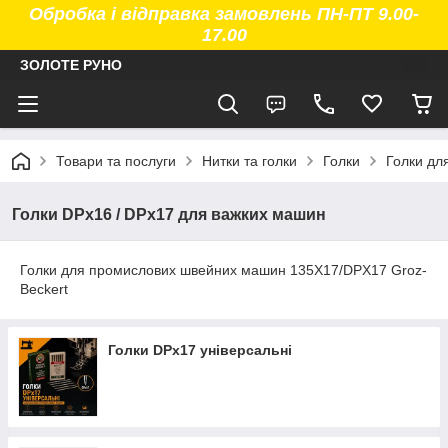
Обробка і відправка замовлень ПН-ПТ 9.00-
17.00
ЗОЛОТЕ РУНО
Товари та послуги
Нитки та голки
Голки
Голки дл
Голки DPx16 / DPx17 для важких машин
Голки для промислових швейних машин 135X17/DPX17 Groz-
Beckert
Голки DPx17 універсальні