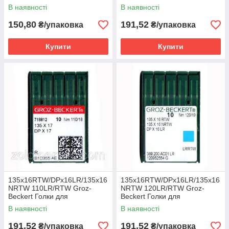
Beckert
промислових швейних
В наявності
В наявності
машин
150,80
191,52
₴/упаковка
₴/упаковка
Купити
Купити
135x16RTW/DPx16LR/135x16
135x16RTW/DPx16LR/135x16
NRTW 110LR/RTW Groz-
NRTW 120LR/RTW Groz-
Beckert Голки для
Beckert Голки для
промислових швейних
промислових швейних
В наявності
В наявності
машин
машин
191,52
191,52
₴/упаковка
₴/упаковка