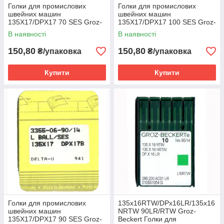
Голки для промислових
Голки для промислових
швейних машин
швейних машин
135X17/DPX17 70 SES Groz-
135X17/DPX17 100 SES Groz-
Beckert
Beckert
В наявності
В наявності
150,80
150,80
₴/упаковка
₴/упаковка
Купити
Купити
Голки для промислових
135x16RTW/DPx16LR/135x16
швейних машин
NRTW 90LR/RTW Groz-
135X17/DPX17 90 SES Groz-
Beckert Голки для