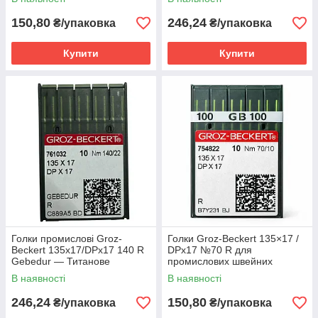
150,80
246,24
₴/упаковка
₴/упаковка
Купити
Купити
Голки промислові Groz-
Голки Groz-Beckert 135×17 /
Beckert 135x17/DPx17 140 R
DPx17 №70 R для
Gebedur — Титанове
промислових швейних
покриття, для важких
машин
В наявності
В наявності
матеріалів
246,24
150,80
₴/упаковка
₴/упаковка