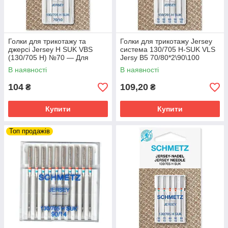
Голки для трикотажу та
Голки для трикотажу Jersey
джерсі Jersey H SUK VBS
система 130/705 H-SUK VLS
(130/705 H) №70 — Для
Jersy B5 70/80*2\90\100
побутових швейних машин
В наявності
В наявності
104
109,20
₴
₴
Купити
Купити
Топ продажів