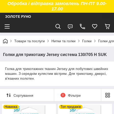
Обробка і відправка замовлень ПН-ПТ 9.00-
17.00
ЗОЛОТЕ РУНО
Товари та послуги
Нитки та голки
Голки
Голки дл
Голки для трикотажу Jersey система 130/705 H SUK
Голка для трикотажних тканин Jersey для побутових швейних
машин. З середнім кулястим вістрям. Для трикотажу, джерсі,
в'язаних полотен.
Сортування
0
Фільтри
Новинка
Топ продажів