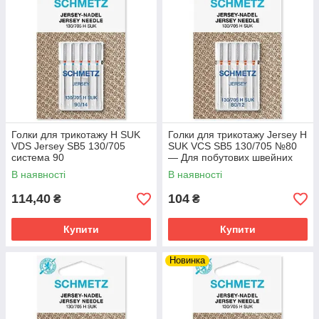
Голки для трикотажу H SUK
Голки для трикотажу Jersey H
VDS Jersey SB5 130/705
SUK VCS SB5 130/705 №80
система 90
— Для побутових швейних
машин (Ball Point)
В наявності
В наявності
114,40
104
₴
₴
Купити
Купити
Новинка