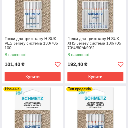
Голки для трикотажу H SUK
Голки для трикотажу H SUK
VES Jersey система 130/705
XHS Jersey система 130/705
100
70*4/80*4/90*2
В наявності
В наявності
101,40
192,40
₴
₴
Купити
Купити
Новинка
Топ продажів