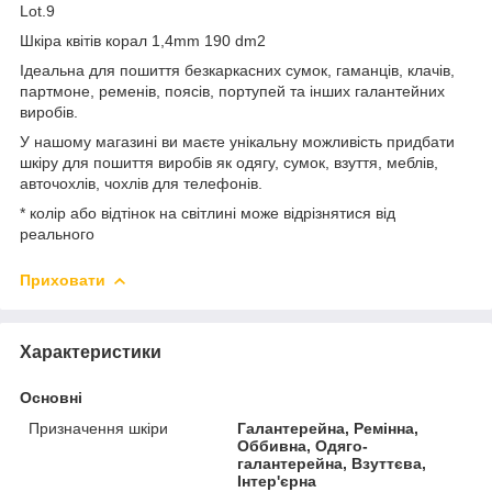
Lot.9
Шкіра квітів корал 1,4mm 190 dm2
Ідеальна для пошиття безкаркасних сумок, гаманців, клачів,
партмоне, ременів, поясів, портупей та інших галантейних
виробів.
У нашому магазині ви маєте унікальну можливість придбати
шкіру для пошиття виробів як одягу, сумок, взуття, меблів,
авточохлів, чохлів для телефонів.
* колір або відтінок на світлині може відрізнятися від
реального
Приховати
Характеристики
Основні
Призначення шкіри
Галантерейна, Ремінна,
Оббивна, Одяго-
галантерейна, Взуттєва,
Інтер'єрна