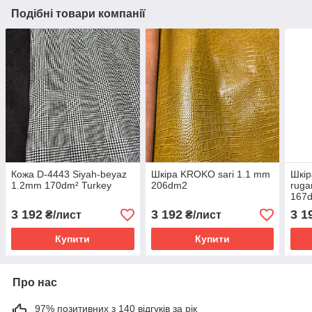
Подібні товари компанії
Кожа D-4443 Siyah-beyaz
Шкіра KROKO sari 1.1 mm
Шкір
1.2mm 170dm² Turkey
206dm2
ruga
167
3 192
3 192
3 1
₴/лист
₴/лист
Купити
Купити
Про нас
97% позитивних з 140 відгуків за рік