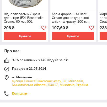
Відновлювальний крем
Крем-фарба IEXI Best
Фарб
для шкіри IEXI Essentielle
Cream для натуральної
прон
Creme, 60 мл, 001
шкіри та красту, 100 мл,
Coat
нейтральний
021 темно-синій
крас
208
197,60
228
₴
₴
сині
Купити
Купити
Про нас
97% позитивних з 140 відгуків за рік
Працює з 21.07.2014
м. Миколаїв
вулиця Панаса Саксаганського, 37, Миколаїв,
Миколаївська область, 54017, Миколаїв, Україна
Контакти