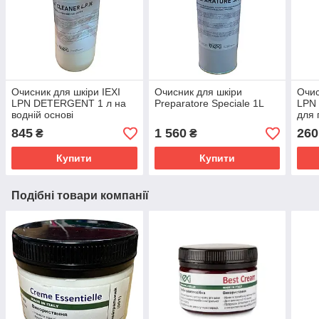
Очисник для шкіри IEXI
Очисник для шкіри
Очис
LPN DETERGENT 1 л на
Preparatore Speciale 1L
LPN
водній основі
для 
фар
845
1 560
260
₴
₴
Купити
Купити
Подібні товари компанії