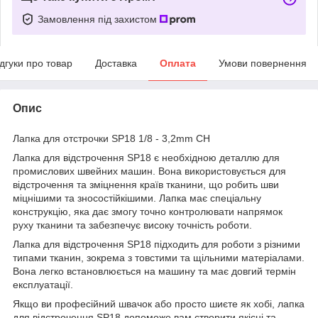
Замовлення під захистом
ідгуки про товар
Доставка
Оплата
Умови повернення
Опис
Лапка для отстрочки SP18 1/8 - 3,2mm CH
Лапка для відстрочення SP18 є необхідною деталлю для
промислових швейних машин. Вона використовується для
відстрочення та зміцнення країв тканини, що робить шви
міцнішими та зносостійкішими. Лапка має спеціальну
конструкцію, яка дає змогу точно контролювати напрямок
руху тканини та забезпечує високу точність роботи.
Лапка для відстрочення SP18 підходить для роботи з різними
типами тканин, зокрема з товстими та щільними матеріалами.
Вона легко встановлюється на машину та має довгий термін
експлуатації.
Якщо ви професійний швачок або просто шиєте як хобі, лапка
для відстрочення SP18 допоможе вам створити якісні та