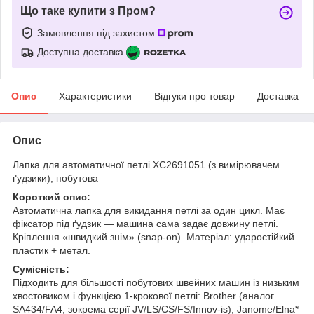
Що таке купити з Пром?
Замовлення під захистом
Доступна доставка
Опис
Характеристики
Відгуки про товар
Доставка
Опис
Лапка для автоматичної петлі XC2691051 (з вимірювачем
ґудзики), побутова
Короткий опис:
Автоматична лапка для викидання петлі за один цикл. Має
фіксатор під ґудзик — машина сама задає довжину петлі.
Кріплення «швидкий знім» (snap-on). Матеріал: ударостійкий
пластик + метал.
Сумісність:
Підходить для більшості побутових швейних машин із низьким
хвостовиком і функцією 1-крокової петлі: Brother (аналог
SA434/FA4, зокрема серії JV/LS/CS/FS/Innov-is), Janome/Elna*