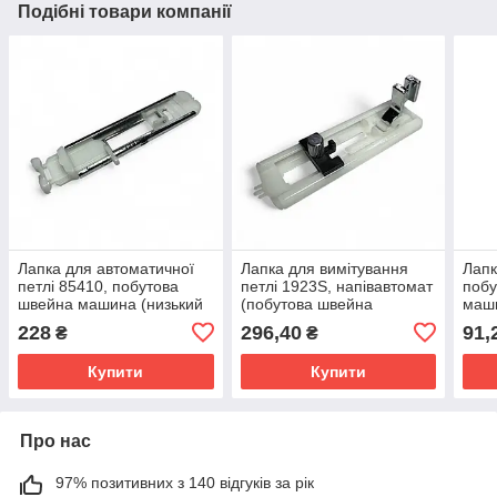
Подібні товари компанії
Лапка для автоматичної
Лапка для вимітування
Лапк
петлі 85410, побутова
петлі 1923S, напівавтомат
побу
швейна машина (низький
(побутова швейна
маши
тримач, «авто-петля»)
машина, гвинтове
стри
228
296,40
91,
₴
₴
кріплення)
Купити
Купити
Про нас
97% позитивних з 140 відгуків за рік