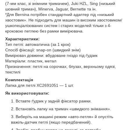
(7-мм клас, зі знімним тримачем), Juki HZL, Sing (низький
шовний тримач), Minerva, Jaguar, Bernette та ін.
*Для Bernina потрібен стандартний адаптер під «низький
хвостовик». Не підходить для машин із високим хвостовиком/
ушкопеціалізованих систем і старих моделей тільки з 4-
кроковою петлею без рамки вимірювача.
Характеристики:
Тип петлі: автоматична (за 1 крок)
Спосіб фіксації: snap-on (швидкий знім)
Вимірювач довжини: вбудоване гніздо під ґудзик
Матеріали: пластик, метал
Призначення: петлі на сорочках, блузах, верхньому одязі,
текстилі
Комплектація
Лапка для петлі XC2691051 — 1 шт.
Як використовувати:
Вставте ґудзик у задній фіксатор рамки.
Встановіть лапку на тримач «швидкого знімання».
Виберіть на машині режим «авто-петля» й опустіть
важіль-датчик петлі (якщо передбачений).
Зробіть пробну петлю на лоскуті, за потреби