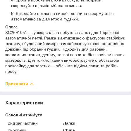
скоректуйте щільність/баланс зигзага.
Виконайте петлю на виробі; довжина сформується
автоматично за діаметром ґудзики.
Опис:
XC2691051 — універсальна побутова лапка для 1-крокової
автоматичної петлі. Рамка з антиковзною фактурою стабілізує
тканину, вбудований вимірювач забезпечує точне повторення
довжини під обраний ґудзик. Підходить для бавовни,
костюмних тканин, деніму, тонкої вовни та більшості змішаних
матеріалів. Для тонких тканин використовуйте стабілізатор/
проклейку; для товстих — збільште підйом лапки та робіть
пробу.
Приховати
Характеристики
Основні атрибути
Вид запчастини
Лапки
Виробник
China