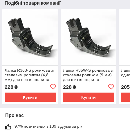
Подібні товари компанії
Лапка R363-S роликова зі
Лапка R35W-S роликова зі
Лапк
сталевим роликом (4,8
сталевим роликом (9 мм)
одно
мм) для шиття шкіри та
для шиття шкіри та
криволінійних швів
криволінійних швів
228
228
205
₴
₴
Купити
Купити
Про нас
97% позитивних з 139 відгуків за рік