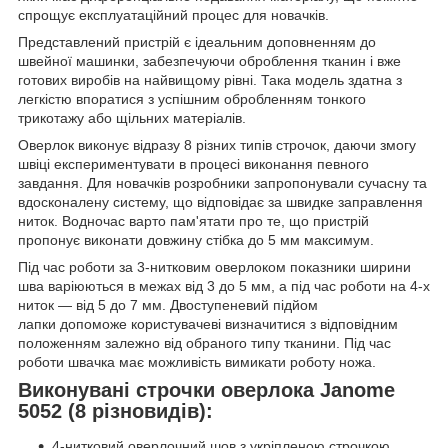
спрощує експлуатаційний процес для новачків.
Представлений пристрій є ідеальним доповненням до
швейної машинки, забезпечуючи оброблення тканин і вже
готових виробів на найвищому рівні. Така модель здатна з
легкістю впоратися з успішним обробленням тонкого
трикотажу або щільних матеріалів.
Оверлок виконує відразу 8 різних типів строчок, даючи змогу
швіці експериментувати в процесі виконання певного
завдання. Для новачків розробники запропонували сучасну та
вдосконалену систему, що відповідає за швидке заправлення
ниток. Водночас варто пам'ятати про те, що пристрій
пропонує виконати довжину стібка до 5 мм максимум.
Під час роботи за 3-нитковим оверлоком показники ширини
шва варіюються в межах від 3 до 5 мм, а під час роботи на 4-х
ниток — від 5 до 7 мм. Двоступеневий підйом
лапки допоможе користувачеві визначитися з відповідним
положенням залежно від обраного типу тканини. Під час
роботи швачка має можливість вимикати роботу ножа.
Виконувані строчки оверлока Janome
5052 (8 різновидів):
4-нитковий оверлочний шов з укріпленою строчкою