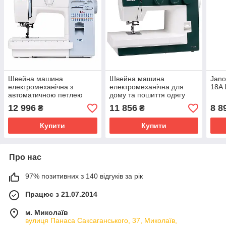
Швейна машина
Швейна машина
Jano
електромеханічна з
електромеханічна для
18A
автоматичною петлею
дому та пошиття одягу
Janome 5522
Janome 1522 GN
12 996
11 856
8 8
₴
₴
Купити
Купити
Про нас
97% позитивних з 140 відгуків за рік
Працює з 21.07.2014
м. Миколаїв
вулиця Панаса Саксаганського, 37, Миколаїв,