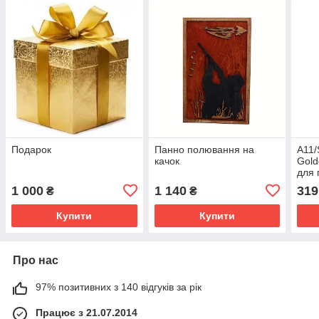
Подарок
Панно полювання на
А11/
качок
Gold
для 
1 000
1 140
319
₴
₴
Купити
Купити
Про нас
97% позитивних з 140 відгуків за рік
Працює з 21.07.2014