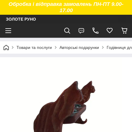
Обробка і відправка замовлень ПН-ПТ 9.00-
17.00
ЗОЛОТЕ РУНО
Товари та послуги
Авторські подарунки
Годівниця дл