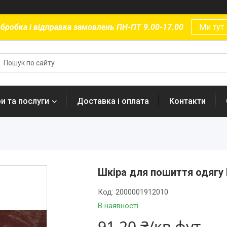
бробка і відправка замовлень ПН-ПТ 9.00-17.00
Ми тут
и та послуги
Доставка і оплата
Контакти
Шкіра для пошиття одягу L
Код:
2000001912010
В наявності
91,20 ₴/кв.фут