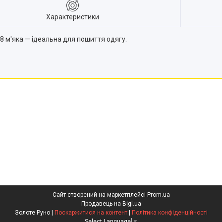
Характеристики
8 м'яка — ідеальна для пошиття одягу.
Сайт створений на маркетплейсі
Prom.ua
Продавець на Bigl.ua
Золоте Руно |
Поскаржитися на контент
|
Політика конфіденційності
Select Language
▼