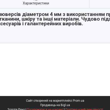
Характеристики
юверсів діаметром 4 мм з використанням пр
 тканини, шкіру та інші матеріали. Чудово п
сесуарів і галантерейних виробів.
Сайт створений на маркетплейсі
Prom.ua
Продавець на Bigl.ua
Золоте Руно |
Поскаржитися на контент
|
Політика конфіденційності