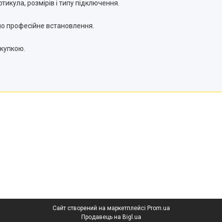
тикула, розмірів і типу підключення.
но професійне встановлення.
окупкою.
Сайт створений на маркетплейсі
Prom.ua
Продавець на Bigl.ua