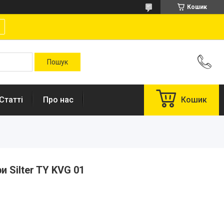
Кошик
Статті
Про нас
Кошик
и Silter TY KVG 01