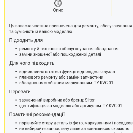
Опис
Ця запасна частина призначена для ремонту, обслуговування 
та сумісність із вашою моделлю.
Підходить для
ремонту й технічного обслуговування обладнання
заміни зношеної або пошкодженої деталі
Для чого підходить
відновлення штатної функції відповідного вузла
планового ремонту або заміни запчастини
обладнання зі збіжним маркуванням: TY KVG 01
Переваги
зазначений виробник або бренд: Silter
ідентифікація за моделлю або артикулом: TY KVG 01
Практичні рекомендації
порівняйте стару деталь із фото, маркуванням і посадко
не вибирайте запчастину лише за зовнішньою схожістю