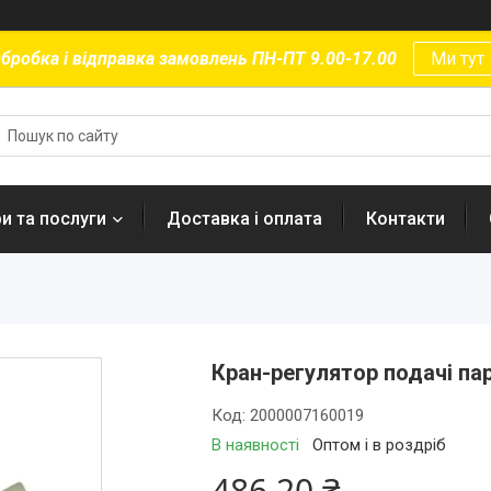
бробка і відправка замовлень ПН-ПТ 9.00-17.00
Ми тут
и та послуги
Доставка і оплата
Контакти
Кран-регулятор подачі пар
Код:
2000007160019
В наявності
Оптом і в роздріб
486,20 ₴