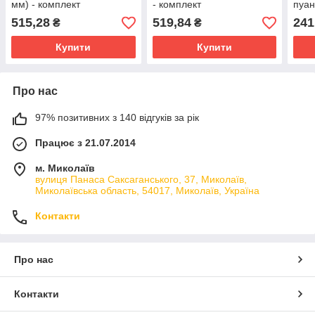
мм) - комплект
- комплект
пуан
пуансон+матриця для
пуансон+матриця для
прес
515,28
519,84
241
₴
₴
преса DK-93/НР-2
преса DK-93/НР-2
Купити
Купити
Про нас
97% позитивних з 140 відгуків за рік
Працює з 21.07.2014
м. Миколаїв
вулиця Панаса Саксаганського, 37, Миколаїв,
Миколаївська область, 54017, Миколаїв, Україна
Контакти
Про нас
Контакти