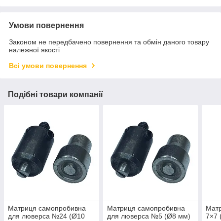
Умови повернення
Законом не передбачено повернення та обмін даного товару
належної якості
Всі умови повернення
Подібні товари компанії
Матриця самопробивна
Матриця самопробивна
Матр
для люверса №24 (Ø10
для люверса №5 (Ø8 мм)
7×7 