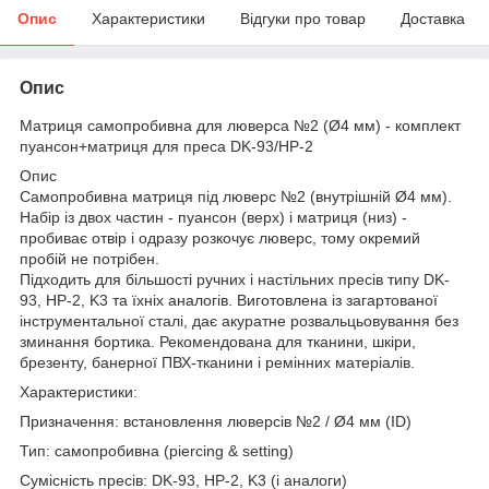
Опис
Характеристики
Відгуки про товар
Доставка
Опис
Матриця самопробивна для люверса №2 (Ø4 мм) - комплект
пуансон+матриця для преса DK-93/НР-2
Опис
Самопробивна матриця під люверс №2 (внутрішній Ø4 мм).
Набір із двох частин - пуансон (верх) і матриця (низ) -
пробиває отвір і одразу розкочує люверс, тому окремий
пробій не потрібен.
Підходить для більшості ручних і настільних пресів типу DK-
93, НР-2, K3 та їхніх аналогів. Виготовлена із загартованої
інструментальної сталі, дає акуратне розвальцьовування без
зминання бортика. Рекомендована для тканини, шкіри,
брезенту, банерної ПВХ-тканини і ремінних матеріалів.
Характеристики:
Призначення: встановлення люверсів №2 / Ø4 мм (ID)
Тип: самопробивна (piercing & setting)
Сумісність пресів: DK-93, НР-2, K3 (і аналоги)