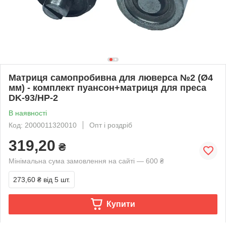
Матриця самопробивна для люверса №2 (Ø4
мм) - комплект пуансон+матриця для преса
DK-93/НР-2
В наявності
Код: 2000011320010
Опт і роздріб
319,20
₴
Мінімальна сума замовлення на сайті — 600 ₴
273,60 ₴
від 5 шт.
Купити