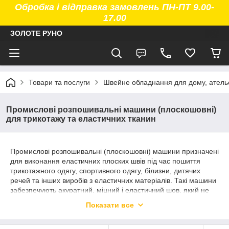
Обробка і відправка замовлень ПН-ПТ 9.00-
17.00
ЗОЛОТЕ РУНО
Товари та послуги
Швейне обладнання для дому, атель
Промислові розпошивальні машини (плоскошовні)
для трикотажу та еластичних тканин
Промислові розпошивальні (плоскошовні) машини призначені
для виконання еластичних плоских швів під час пошиття
трикотажного одягу, спортивного одягу, білизни, дитячих
речей та інших виробів з еластичних матеріалів. Такі машини
забезпечують акуратний, міцний і еластичний шов, який не
деформується під час носіння та прання.
Показати все
У каталозі «Золоте Руно» представлені промислові
розпошивальні машини для швейних ательє, цехів і