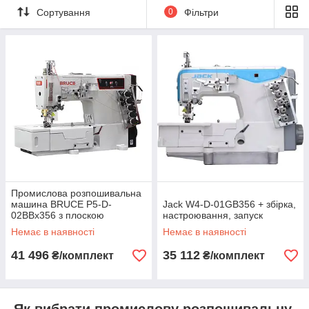
виробничих підприємств. Ви можете купити моделі з двома
Сортування
0
Фільтри
або трьома голками, диференціальною подачею тканини,
сервомотором, автоматичним змащенням та іншими
сучасними функціями.
Наші спеціалісти допоможуть підібрати обладнання залежно
від типу тканини, обсягів виробництва та особливостей
вашого пошиття.
Промислова розпошивальна
машина BRUCE P5-D-
Jack W4-D-01GB356 + збірка,
02BBx356 з плоскою
настроювання, запуск
платформою й розширеною
Немає в наявності
Немає в наявності
комплектацією 3 в 1
41 496
35 112
₴/комплект
₴/комплект