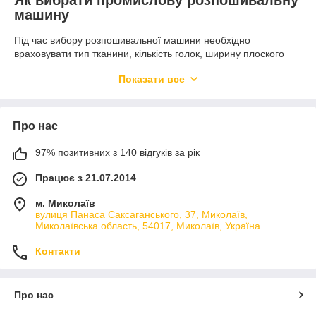
Як вибрати промислову розпошивальну
машину
Під час вибору розпошивальної машини необхідно
враховувати тип тканини, кількість голок, ширину плоского
шва, швидкість шиття, наявність диференціальної подачі та
Показати все
необхідні автоматичні функції. Правильно підібрана модель
забезпечує високу якість шва, продуктивність і комфорт
роботи.
Про нас
Для яких матеріалів підходить
97% позитивних з 140 відгуків за рік
Промислові розпошивальні машини використовуються для
роботи з:
Працює з 21.07.2014
трикотажем;
м. Миколаїв
куліром;
вулиця Панаса Саксаганського, 37, Миколаїв,
Миколаївська область, 54017, Миколаїв, Україна
футером;
інтерлоком;
Контакти
рібаною;
біфлексом;
Про нас
стрейч-тканинами;